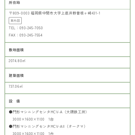
所在地
〒809-0003 福岡県中間市大字上底井野曽根ヶ崎431-1
案内図
TEL：093-245-7050
FAX：093-245-7554
敷地面積
2074.80㎡
建築面積
737.06㎡
設 備
●門形マシニングセンタMCV-A（大隈鉄工所）
3000×1600×1100 1台
●門形マシニングセンタMCV-AII（オークマ）
3000×1600×1100 1台